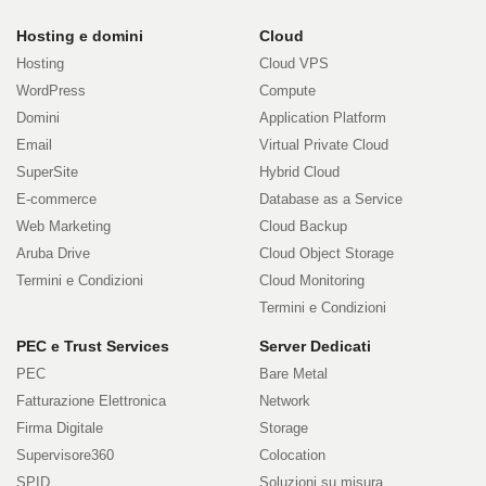
Prodotti
Hosting e domini
Cloud
Hosting
Cloud VPS
e
WordPress
Compute
Domini
Application Platform
servizi
Email
Virtual Private Cloud
SuperSite
Hybrid Cloud
E-commerce
Database as a Service
Web Marketing
Cloud Backup
Aruba Drive
Cloud Object Storage
Termini e Condizioni
Cloud Monitoring
Termini e Condizioni
PEC e Trust Services
Server Dedicati
PEC
Bare Metal
Fatturazione Elettronica
Network
Firma Digitale
Storage
Supervisore360
Colocation
SPID
Soluzioni su misura