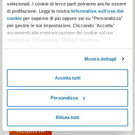
selezionati. I cookie di terze parti potranno anche essere
di profilazione. Leggi la nostra
Informativa sull’uso dei
Leggi tutte le domande frequenti
cookie
per saperne di più oppure vai su “Personalizza”
per gestire le tue impostazioni. Cliccando "Accetta"
acconsenti alla memorizzazione dei cookie sul tuo
dispositivo. Cliccando su "Rifiuta" accetti la
memorizzazione dei soli cookie necessari.
Mostra dettagli
NON HAI ANCORA UNA CASELLA
Accetta tutti
PEC?
Acquistala ora su Aruba: subito attiva, invii e ricevi tutti i
messaggi che vuoi ed è già pronta per l'Europa.
Personalizza
5,00 €
a soli
+ IVA/anno
al rinnovo 9,90 € + IVA/anno
Rifiuta tutti
ACQUISTA