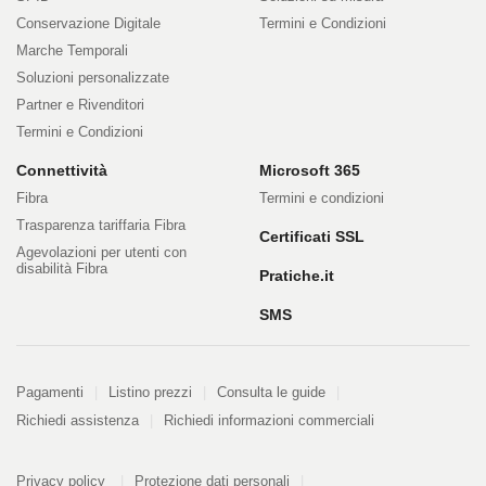
Conservazione Digitale
Termini e Condizioni
Marche Temporali
Soluzioni personalizzate
Partner e Rivenditori
Termini e Condizioni
Connettività
Microsoft 365
Fibra
Termini e condizioni
Trasparenza tariffaria Fibra
Certificati SSL
Agevolazioni per utenti con
disabilità Fibra
Pratiche.it
SMS
Pagamenti
Pagamenti
Listino prezzi
Consulta le guide
Richiedi assistenza
Richiedi informazioni commerciali
PDF
Privacy policy
Protezione dati personali