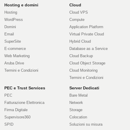
Prodotti
Hosting e domini
Cloud
Hosting
Cloud VPS
e
WordPress
Compute
Domini
Application Platform
servizi
Email
Virtual Private Cloud
SuperSite
Hybrid Cloud
E-commerce
Database as a Service
Web Marketing
Cloud Backup
Aruba Drive
Cloud Object Storage
Termini e Condizioni
Cloud Monitoring
Termini e Condizioni
PEC e Trust Services
Server Dedicati
PEC
Bare Metal
Fatturazione Elettronica
Network
Firma Digitale
Storage
Supervisore360
Colocation
SPID
Soluzioni su misura