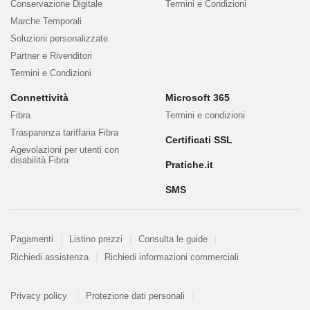
Conservazione Digitale
Termini e Condizioni
Marche Temporali
Soluzioni personalizzate
Partner e Rivenditori
Termini e Condizioni
Connettività
Microsoft 365
Fibra
Termini e condizioni
Trasparenza tariffaria Fibra
Certificati SSL
Agevolazioni per utenti con
disabilità Fibra
Pratiche.it
SMS
Pagamenti
Pagamenti
Listino prezzi
Consulta le guide
Richiedi assistenza
Richiedi informazioni commerciali
PDF
Informazioni
Privacy policy
Protezione dati personali
328