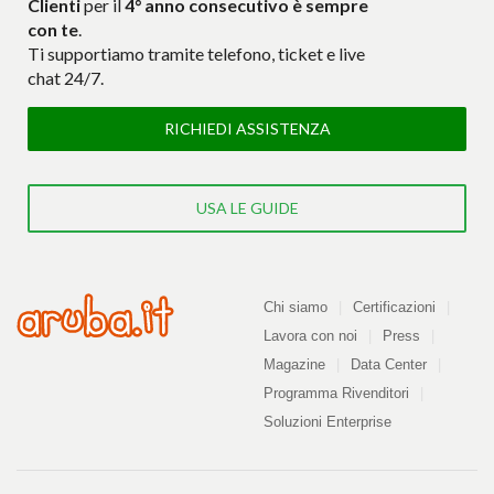
Clienti
per il
4° anno consecutivo è sempre
con te
.
Ti supportiamo tramite telefono, ticket e live
chat 24/7.
RICHIEDI ASSISTENZA
USA LE GUIDE
Azienda
Chi siamo
Certificazioni
Lavora con noi
Press
Magazine
Data Center
Programma Rivenditori
Soluzioni Enterprise