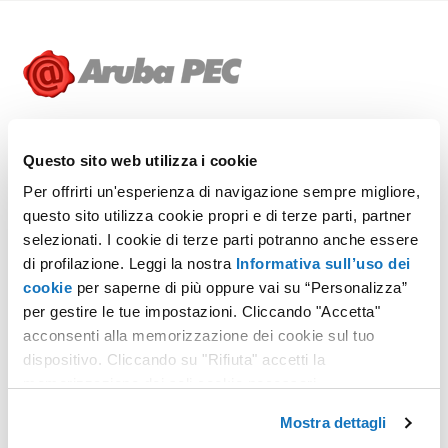
Tutti i servizi sono erogati da Aruba PEC S.p.A., la società
del gruppo Aruba iscritta negli elenchi pubblici dei Gestori
Questo sito web utilizza i cookie
di Posta Elettronica Certificata e dell'identità digitale
(SPID), dei Certificatori e dei Conservatori accreditati,
Per offrirti un'esperienza di navigazione sempre migliore,
predisposti, tenuti ed aggiornati dall'Agenzia per l'Italia
questo sito utilizza cookie propri e di terze parti, partner
Digitale (anche "AgID"). Nel corso degli anni ha inoltre
selezionati. I cookie di terze parti potranno anche essere
ottenuto le certificazioni ISO 9001, ISO 27001, ISO 45001,
di profilazione. Leggi la nostra
Informativa sull’uso dei
nonché l'accreditamento eIDAS, che attribuisce validità
cookie
per saperne di più oppure vai su “Personalizza”
europea alla firma digitale e alla validazione temporale.
per gestire le tue impostazioni. Cliccando "Accetta"
Dal 2014 diventa Registro ufficiale della prestigiosa
acconsenti alla memorizzazione dei cookie sul tuo
estensione ".cloud". Grazie alla consociata Aruba S.p.A.
dispositivo. Cliccando su "Rifiuta" accetti la
accreditata da AgID per erogare servizi cloud, fornisce IaaS
memorizzazione dei soli cookie necessari.
per la Pubblica Amministrazione.
Mostra dettagli
CHI SIAMO