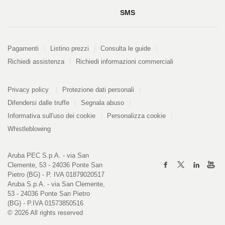
SMS
Pagamenti
Pagamenti
Listino prezzi
Consulta le guide
Richiedi assistenza
Richiedi informazioni commerciali
PDF
Informazioni
Privacy policy
Protezione dati personali
328
kB
Difendersi dalle truffe
Segnala abuso
Informativa sull'uso dei cookie
Personalizza cookie
Whistleblowing
Aruba PEC S.p.A. - via San
Clemente, 53 - 24036 Ponte San
Pietro (BG) - P. IVA 01879020517
Aruba S.p.A. - via San Clemente,
53 - 24036 Ponte San Pietro
(BG) - P.IVA 01573850516
© 2026 All rights reserved