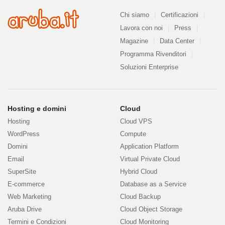
Azienda
Chi siamo
Certificazioni
Lavora con noi
Press
Magazine
Data Center
Programma Rivenditori
Soluzioni Enterprise
Prodotti
Hosting e domini
Cloud
Hosting
Cloud VPS
e
WordPress
Compute
Domini
Application Platform
servizi
Email
Virtual Private Cloud
SuperSite
Hybrid Cloud
E-commerce
Database as a Service
Web Marketing
Cloud Backup
Aruba Drive
Cloud Object Storage
Termini e Condizioni
Cloud Monitoring