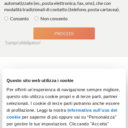
automatizzate (es., posta elettronica, fax, sms), che con
modalità tradizionali di contatto (telefono, posta cartacea).
Consento
Non consento
*campi obbligatori
Questo sito web utilizza i cookie
Per offrirti un'esperienza di navigazione sempre migliore,
Tutti i servizi sono erogati da Aruba PEC S.p.A., la società
questo sito utilizza cookie propri e di terze parti, partner
del gruppo Aruba iscritta negli elenchi pubblici dei Gestori
selezionati. I cookie di terze parti potranno anche essere
di Posta Elettronica Certificata e dell'identità digitale
di profilazione. Leggi la nostra
Informativa sull’uso dei
(SPID), dei Certificatori e dei Conservatori accreditati,
cookie
per saperne di più oppure vai su “Personalizza”
predisposti, tenuti ed aggiornati dall'Agenzia per l'Italia
Digitale (anche "AgID"). Nel corso degli anni ha inoltre
per gestire le tue impostazioni. Cliccando "Accetta"