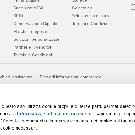
Ag
Supervisore360
Colocation
co
SPID
Soluzioni su misura
Conservazione Digitale
Termini e Condizioni
Marche Temporali
Soluzioni personalizzate
Partner e Rivenditori
Termini e Condizioni
chiedi assistenza
Richiedi informazioni commerciali
si dalle truffe
Segnala abuso
Informativa sull'uso dei cookie
P
uesto sito utilizza cookie propri e di terze parti, partner selezion
te San Pietro (BG) - P. IVA 01879020517
la nostra
Informativa sull’uso dei cookie
per saperne di più opp
n Pietro (BG) - P.IVA 01573850516
o "Accetta" acconsenti alla memorizzazione dei cookie sul tuo dis
 cookie necessari.