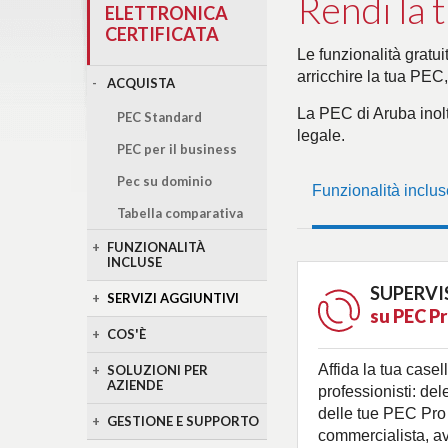
Rendi la 
ELETTRONICA
CERTIFICATA
Le funzionalità gratui
arricchire la tua PEC,
ACQUISTA
La PEC di Aruba inolt
PEC Standard
legale.
PEC per il business
Pec su dominio
Funzionalità inclus
Tabella comparativa
FUNZIONALITÀ
INCLUSE
SUPERVI
SERVIZI AGGIUNTIVI
su PEC P
COS'È
Affida la tua casel
SOLUZIONI PER
AZIENDE
professionisti: de
delle tue PEC Pro
GESTIONE E SUPPORTO
commercialista, a