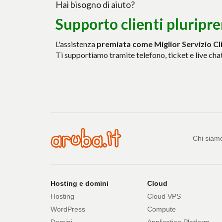
Hai bisogno di aiuto?
Supporto clienti pluripre
L'assistenza
premiata come Miglior Servizio Cl
Ti supportiamo tramite telefono, ticket e live cha
Azie
Chi siam
Prodotti
Hosting e domini
Cloud
Hosting
Cloud VPS
e
WordPress
Compute
Domini
Application Platform