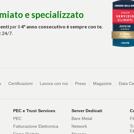
miato e specializzato
ienti
per il
4° anno consecutivo è sempre con te
.
t 24/7.
nda
o
Certificazioni
Lavora con noi
Press
Magazine
Data Ce
PEC e Trust Services
Server Dedicati
Co
PEC
Bare Metal
Fi
Fatturazione Elettronica
Network
Tr
Fi
Firma Digitale
Storage