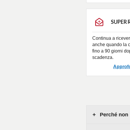
SUPER 
Continua a riceve
anche quando la c
fino a 90 giorni d
scadenza.
Approf
Perché non r