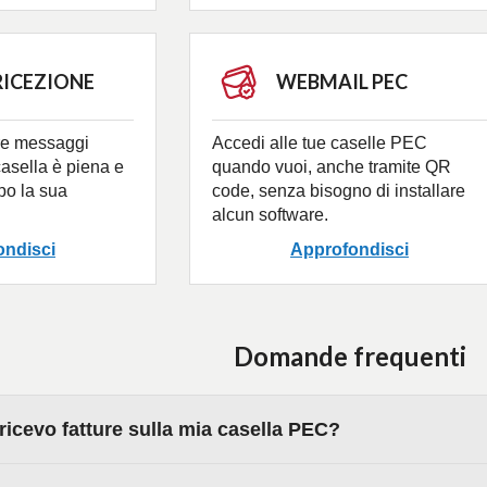
RICEZIONE
WEBMAIL PEC
re messaggi
Accedi alle tue caselle PEC
asella è piena e
quando vuoi, anche tramite QR
opo la sua
code, senza bisogno di installare
alcun software.
ondisci
Approfondisci
Domande frequenti
icevo fatture sulla mia casella PEC?