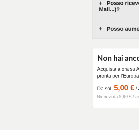
Posso riceve
Mail...)?
Posso aument
Non hai anco
Acquistala ora su Ar
pronta per l'Europa
5,00 €
Da soli
/ 
Rinnovi da 9,90 € / a