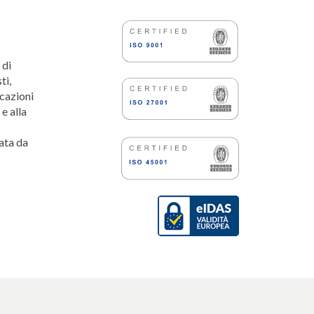
 di
ti,
icazioni
e alla
tata da