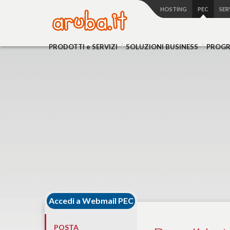
HOSTING
PEC
SER
PRODOTTI
e SERVIZI
SOLUZIONI
BUSINESS
PROG
Accedi a Webmail PEC
POSTA