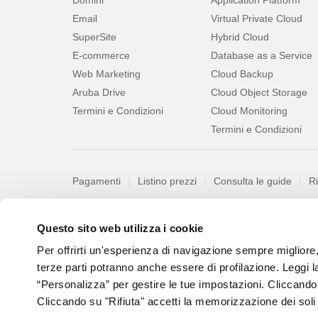
servizi
Email
Virtual Private Cloud
SuperSite
Hybrid Cloud
E-commerce
Database as a Service
Web Marketing
Cloud Backup
Aruba Drive
Cloud Object Storage
Termini e Condizioni
Cloud Monitoring
Termini e Condizioni
Pagamenti
Pagamenti
Listino prezzi
Consulta le guide
Ri
PDF
Informazioni
Privacy policy
Protezione dati personali
Difender
Questo sito web utilizza i cookie
328
kB
Per offrirti un'esperienza di navigazione sempre migliore, q
Aruba PEC S.p.A. - via San Clemente, 53 - 24036 Pon
terze parti potranno anche essere di profilazione. Leggi 
Aruba S.p.A. - via San Clemente, 53 - 24036 Ponte Sa
“Personalizza” per gestire le tue impostazioni. Cliccand
© 2026 All rights reserved
Cliccando su "Rifiuta" accetti la memorizzazione dei soli