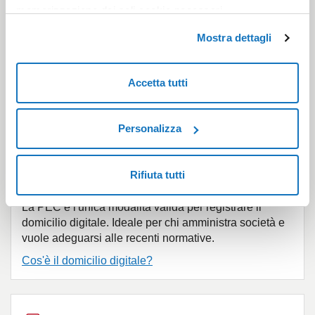
memorizzazione dei soli cookie necessari.
GESTIONE MULTIUTENTE
Mostra dettagli
Configurando gli account Multiutente PEC, disponibili
per le tipologie Pro e Premium, puoi fornire accessi
Accetta tutti
personali ai tuoi collaboratori e impostare i loro
permessi di lavoro.
Personalizza
VALIDA PER IL DOMICILIO DIGITALE
Rifiuta tutti
La PEC è l'unica modalità valida per registrare il
domicilio digitale. Ideale per chi amministra società e
vuole adeguarsi alle recenti normative.
Cos'è il domicilio digitale?