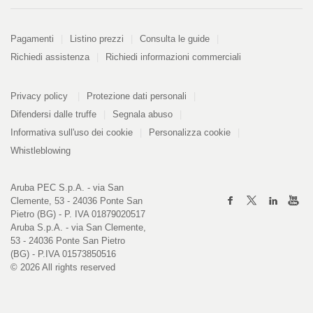
Pagamenti
Pagamenti
Listino prezzi
Consulta le guide
Richiedi assistenza
Richiedi informazioni commerciali
PDF
Informazioni
Privacy policy
Protezione dati personali
328
kB
Difendersi dalle truffe
Segnala abuso
Informativa sull'uso dei cookie
Personalizza cookie
Whistleblowing
Aruba PEC S.p.A. - via San
Clemente, 53 - 24036 Ponte San
Pietro (BG) - P. IVA 01879020517
Aruba S.p.A. - via San Clemente,
53 - 24036 Ponte San Pietro
(BG) - P.IVA 01573850516
© 2026 All rights reserved