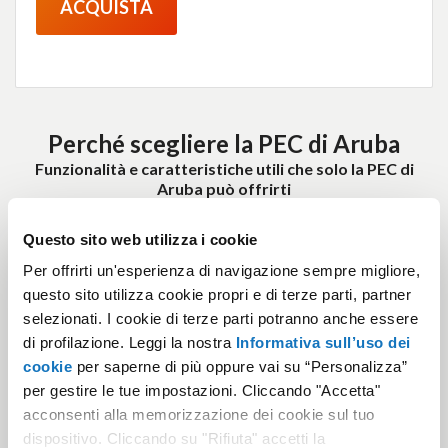
ACQUISTA
Perché scegliere la PEC di Aruba
Funzionalità e caratteristiche utili che solo la PEC di
Aruba può offrirti
Questo sito web utilizza i cookie
Per offrirti un'esperienza di navigazione sempre migliore,
DELEGA AI PROFESSIONISTI
questo sito utilizza cookie propri e di terze parti, partner
selezionati. I cookie di terze parti potranno anche essere
Grazie a Supervisore360 puoi delegare la gestione
di profilazione. Leggi la nostra
Informativa sull’uso dei
delle tue caselle Pro e Premium ad un altro soggetto,
cookie
per saperne di più oppure vai su “Personalizza”
in base ai permessi che vorrai accordargli.
per gestire le tue impostazioni. Cliccando "Accetta"
Cos'è Supervisore360
acconsenti alla memorizzazione dei cookie sul tuo
dispositivo. Cliccando su "Rifiuta" accetti la